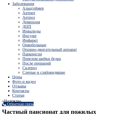
Заболевания
Альцгеймер
Артрит
Артроз
Деменция
ДЦП
Инвалиды
Инсульт
Инфаркт
Онкобольные
Опорно-двигательный аппарат
Паркинсон
Перелом шейки бедра
После операций
Склероз
Слепые и слабовидящие
Цены
Фото и видео
Отзывы
Контакты
Статьи
«Надежда»
Обратная связь
Частный пансионат для пожилых