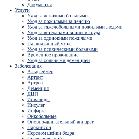
Документы
Услуги
Уход за лежачими больными
Уход за пожилыми за пенсию
Уход за тяжелобольными пожилыми людьми
Уход за ветеранами войны и труда
Уход за одинокими пожилыми
Паллиативный уход
Уход за психическими больными
Временное проживание
Уход за больными деменцией
Заболевания
Альцгеймер
Артрит
Артроз
Деменция
ДЦП
Инвалиды
Инсульт
Инфаркт
Онкобольные
Опорно-двигательный аппарат
Паркинсон
Перелом шейки бедра
После операций