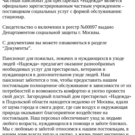
Частный пансионат для престарелых «Надежда» является
официально зарегистрированным частным учреждением –
поставщиком социальных услуг с формой обслуживания:
стационар.
Свидетельство о включении в реестр №00097 выдано
Департаментом социальной защиты г. Москвы.
С документами вы можете ознакомиться в разделе
“Документы”.
Пансионат для пожилых, лежачих и нуждающихся в уходе
людей «Надежда» предлагает оказание разнообразных
необходимых услуг для престарелых, ветеранов и
нуждающихся в дополнительном уходе людей. Наш
пансионат заботится о том, чтобы предоставить нашим
постояльцам полноценное обслуживание в зависимости от их
потребностей и возможность комфортно и уютно провести
свой досуг. Загородный платный дом престарелых «Надежда»
в Подольской области находится недалеко от Москвы, вдали
от шума города и смога дорог, где сам воздух и окружающая
природа оказывают благоприятное воздействие на
постояльцев. Наш персонал обеспечивает уход за людьми
любого возраста, нуждающихся в помощи и заботе близких.
Мы с любовью и заботой относимся к нашим постояльцам, в
нашем доме всегда тепло и уютно, а жизнь течет неспешно и