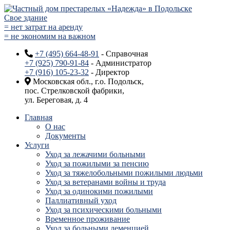
Свое здание
= нет затрат на аренду
= не экономим на важном
+7 (495) 664-48-91
- Справочная
+7 (925) 790-91-84
- Администратор
+7 (916) 105-23-32
- Директор
Московская обл., г.о. Подольск,
пос. Стрелковской фабрики,
ул. Береговая, д. 4
Главная
О нас
Документы
Услуги
Уход за лежачими больными
Уход за пожилыми за пенсию
Уход за тяжелобольными пожилыми людьми
Уход за ветеранами войны и труда
Уход за одинокими пожилыми
Паллиативный уход
Уход за психическими больными
Временное проживание
Уход за больными деменцией