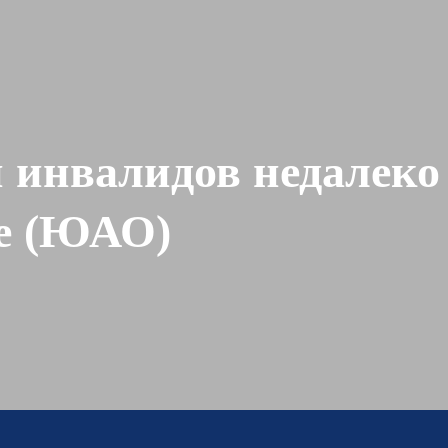
 инвалидов недалеко
ое (ЮАО)