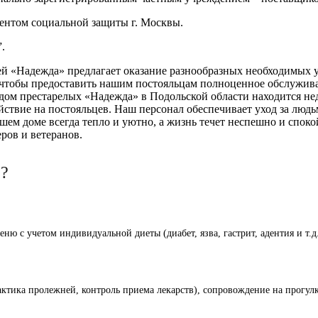
ентом социальной защиты г. Москвы.
.
й «Надежда» предлагает оказание разнообразных необходимых у
 чтобы предоставить нашим постояльцам полноценное обслужива
ом престарелых «Надежда» в Подольской области находится неда
ствие на постояльцев. Наш персонал обеспечивает уход за людь
шем доме всегда тепло и уютно, а жизнь течет неспешно и спок
ров и ветеранов.
ь?
ю с учетом индивидуальной диеты (диабет, язва, гастрит, адентия и т.д
ктика пролежней, контроль приема лекарств), сопровождение на прогул