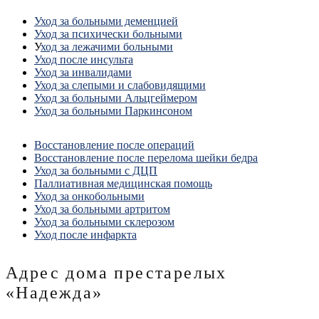
Уход за больными деменцией
Уход за психически больными
У
ход за лежачими больными
Уход после инсульта
Уход за инвалидами
Уход за слепыми и слабовидящими
Уход за больными Альцгеймером
Уход за больными Паркинсоном
Восстановление после операций
Восстановление после перелома шейки бедра
Уход за больными с ДЦП
Паллиативная медицинская помощь
Уход за онкобольными
Уход за больными артритом
Уход за больными склерозом
Уход после инфаркта
Адрес дома престарелых
«Надежда»