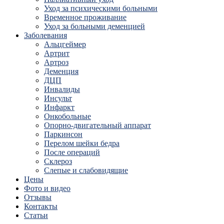
Уход за психическими больными
Временное проживание
Уход за больными деменцией
Заболевания
Альцгеймер
Артрит
Артроз
Деменция
ДЦП
Инвалиды
Инсульт
Инфаркт
Онкобольные
Опорно-двигательный аппарат
Паркинсон
Перелом шейки бедра
После операций
Склероз
Слепые и слабовидящие
Цены
Фото и видео
Отзывы
Контакты
Статьи