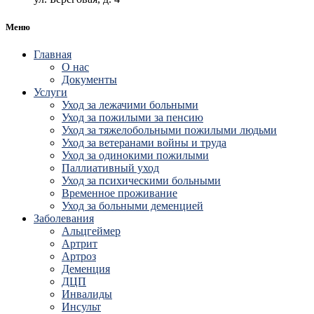
Меню
Главная
О нас
Документы
Услуги
Уход за лежачими больными
Уход за пожилыми за пенсию
Уход за тяжелобольными пожилыми людьми
Уход за ветеранами войны и труда
Уход за одинокими пожилыми
Паллиативный уход
Уход за психическими больными
Временное проживание
Уход за больными деменцией
Заболевания
Альцгеймер
Артрит
Артроз
Деменция
ДЦП
Инвалиды
Инсульт