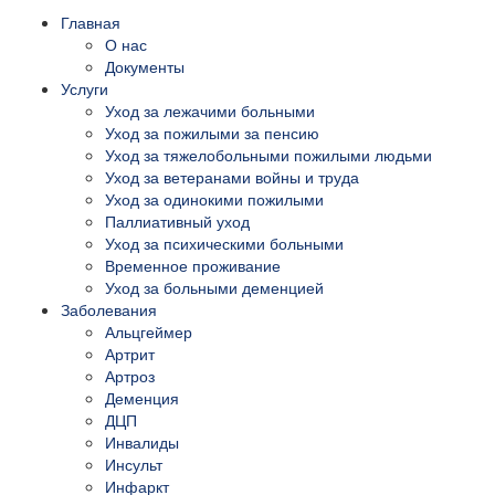
Главная
О нас
Документы
Услуги
Уход за лежачими больными
Уход за пожилыми за пенсию
Уход за тяжелобольными пожилыми людьми
Уход за ветеранами войны и труда
Уход за одинокими пожилыми
Паллиативный уход
Уход за психическими больными
Временное проживание
Уход за больными деменцией
Заболевания
Альцгеймер
Артрит
Артроз
Деменция
ДЦП
Инвалиды
Инсульт
Инфаркт