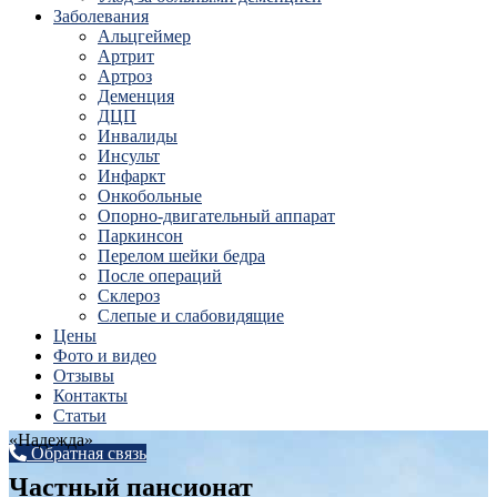
Заболевания
Альцгеймер
Артрит
Артроз
Деменция
ДЦП
Инвалиды
Инсульт
Инфаркт
Онкобольные
Опорно-двигательный аппарат
Паркинсон
Перелом шейки бедра
После операций
Склероз
Слепые и слабовидящие
Цены
Фото и видео
Отзывы
Контакты
Статьи
«Надежда»
Обратная связь
Частный пансионат