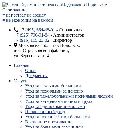
Свое здание
= нет затрат на аренду
= не экономим на важном
+7 (495) 664-48-91
- Справочная
+7 (925) 790-91-84
- Администратор
+7 (916) 105-23-32
- Директор
Московская обл., г.о. Подольск,
пос. Стрелковской фабрики,
ул. Береговая, д. 4
Главная
О нас
Документы
Услуги
Уход за лежачими больными
Уход за пожилыми за пенсию
Уход за тяжелобольными пожилыми людьми
Уход за ветеранами войны и труда
Уход за одинокими пожилыми
Паллиативный уход
Уход за психическими больными
Временное проживание
Уход за больными деменцией