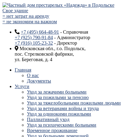
Свое здание
= нет затрат на аренду
= не экономим на важном
+7 (495) 664-48-91
- Справочная
+7 (925) 790-91-84
- Администратор
+7 (916) 105-23-32
- Директор
Московская обл., г.о. Подольск,
пос. Стрелковской фабрики,
ул. Береговая, д. 4
Главная
О нас
Документы
Услуги
Уход за лежачими больными
Уход за пожилыми за пенсию
Уход за тяжелобольными пожилыми людьми
Уход за ветеранами войны и труда
Уход за одинокими пожилыми
Паллиативный уход
Уход за психическими больными
Временное проживание
Уход за больными деменцией