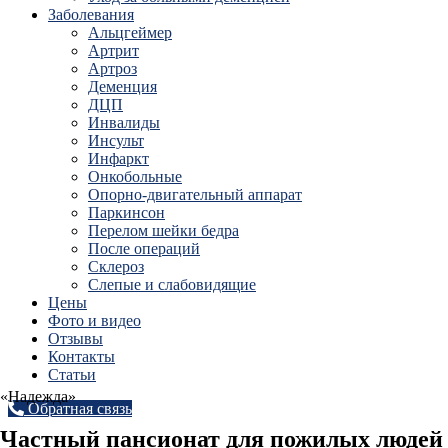
Заболевания
Альцгеймер
Артрит
Артроз
Деменция
ДЦП
Инвалиды
Инсульт
Инфаркт
Онкобольные
Опорно-двигательный аппарат
Паркинсон
Перелом шейки бедра
После операций
Склероз
Слепые и слабовидящие
Цены
Фото и видео
Отзывы
Контакты
Статьи
«Надежда»
Обратная связь
Частный пансионат для пожилых людей