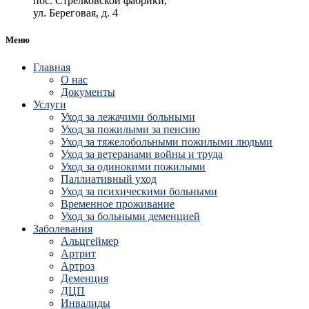
пос. Стрелковской фабрики,
ул. Береговая, д. 4
Меню
Главная
О нас
Документы
Услуги
Уход за лежачими больными
Уход за пожилыми за пенсию
Уход за тяжелобольными пожилыми людьми
Уход за ветеранами войны и труда
Уход за одинокими пожилыми
Паллиативный уход
Уход за психическими больными
Временное проживание
Уход за больными деменцией
Заболевания
Альцгеймер
Артрит
Артроз
Деменция
ДЦП
Инвалиды