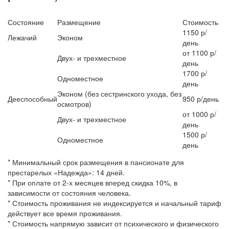
Состояние
Размещение
Стоимость
1150 р/
Лежачий
Эконом
день
от 1100 р/
Двух- и трехместное
день
1700 р/
Одноместное
день
Эконом (без сестринского ухода, без
Дееспособный
950 р/день
осмотров)
от 1000 р/
Двух- и трехместное
день
1500 р/
Одноместное
день
* Минимальный срок размещения в пансионате для
престарелых «Надежда»: 14 дней.
* При оплате от 2-х месяцев вперед скидка 10%, в
зависимости от состояния человека.
* Стоимость проживания не индексируется и начальный тариф
действует все время проживания.
* Стоимость напрямую зависит от психического и физического