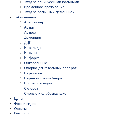
Уход за психическими больными
Временное проживание
Уход за больными деменцией
Заболевания
Альцгеймер
Артрит
Артроз
Деменция
ДЦП
Инвалиды
Инсульт
Инфаркт
Онкобольные
Опорно-двигательный аппарат
Паркинсон
Перелом шейки бедра
После операций
Склероз
Слепые и слабовидящие
Цены
Фото и видео
Отзывы
Контакты