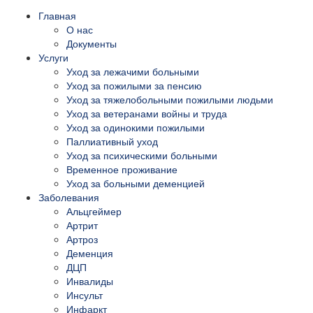
Главная
О нас
Документы
Услуги
Уход за лежачими больными
Уход за пожилыми за пенсию
Уход за тяжелобольными пожилыми людьми
Уход за ветеранами войны и труда
Уход за одинокими пожилыми
Паллиативный уход
Уход за психическими больными
Временное проживание
Уход за больными деменцией
Заболевания
Альцгеймер
Артрит
Артроз
Деменция
ДЦП
Инвалиды
Инсульт
Инфаркт