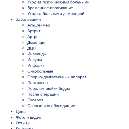
Уход за психическими больными
Временное проживание
Уход за больными деменцией
Заболевания
Альцгеймер
Артрит
Артроз
Деменция
ДЦП
Инвалиды
Инсульт
Инфаркт
Онкобольные
Опорно-двигательный аппарат
Паркинсон
Перелом шейки бедра
После операций
Склероз
Слепые и слабовидящие
Цены
Фото и видео
Отзывы
Контакты