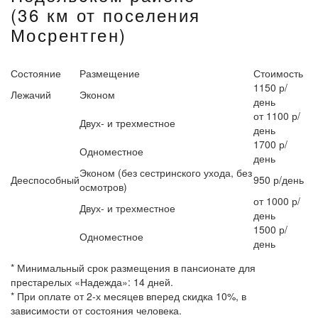
(36 км от поселения
Мосрентген)
Состояние
Размещение
Стоимость
1150 р/
Лежачий
Эконом
день
от 1100 р/
Двух- и трехместное
день
1700 р/
Одноместное
день
Эконом (без сестринского ухода, без
Дееспособный
950 р/день
осмотров)
от 1000 р/
Двух- и трехместное
день
1500 р/
Одноместное
день
* Минимальный срок размещения в пансионате для
престарелых «Надежда»: 14 дней.
* При оплате от 2-х месяцев вперед скидка 10%, в
зависимости от состояния человека.