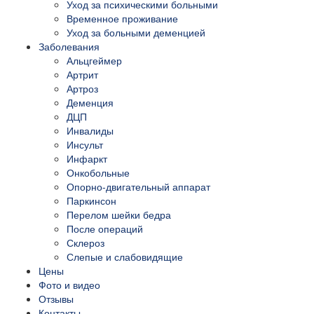
Уход за психическими больными
Временное проживание
Уход за больными деменцией
Заболевания
Альцгеймер
Артрит
Артроз
Деменция
ДЦП
Инвалиды
Инсульт
Инфаркт
Онкобольные
Опорно-двигательный аппарат
Паркинсон
Перелом шейки бедра
После операций
Склероз
Слепые и слабовидящие
Цены
Фото и видео
Отзывы
Контакты