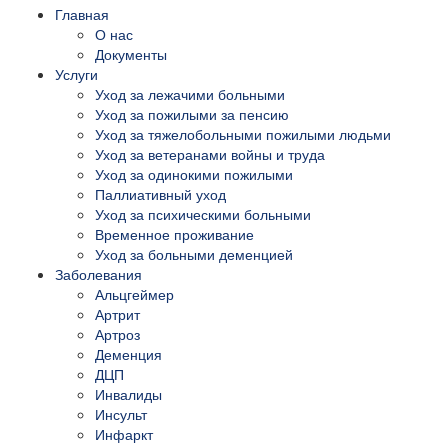
Главная
О нас
Документы
Услуги
Уход за лежачими больными
Уход за пожилыми за пенсию
Уход за тяжелобольными пожилыми людьми
Уход за ветеранами войны и труда
Уход за одинокими пожилыми
Паллиативный уход
Уход за психическими больными
Временное проживание
Уход за больными деменцией
Заболевания
Альцгеймер
Артрит
Артроз
Деменция
ДЦП
Инвалиды
Инсульт
Инфаркт