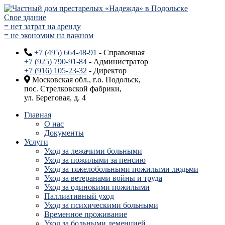
Свое здание
= нет затрат на аренду
= не экономим на важном
+7 (495) 664-48-91
- Справочная
+7 (925) 790-91-84
- Администратор
+7 (916) 105-23-32
- Директор
Московская обл., г.о. Подольск,
пос. Стрелковской фабрики,
ул. Береговая, д. 4
Главная
О нас
Документы
Услуги
Уход за лежачими больными
Уход за пожилыми за пенсию
Уход за тяжелобольными пожилыми людьми
Уход за ветеранами войны и труда
Уход за одинокими пожилыми
Паллиативный уход
Уход за психическими больными
Временное проживание
Уход за больными деменцией