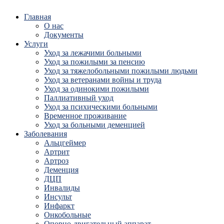
Главная
О нас
Документы
Услуги
Уход за лежачими больными
Уход за пожилыми за пенсию
Уход за тяжелобольными пожилыми людьми
Уход за ветеранами войны и труда
Уход за одинокими пожилыми
Паллиативный уход
Уход за психическими больными
Временное проживание
Уход за больными деменцией
Заболевания
Альцгеймер
Артрит
Артроз
Деменция
ДЦП
Инвалиды
Инсульт
Инфаркт
Онкобольные
Опорно-двигательный аппарат