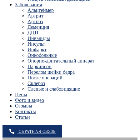
Заболевания
Альцгеймер
Артрит
Артроз
Деменция
ДЦП
Инвалиды
Инсульт
Инфаркт
Онкобольные
Опорно-двигательный аппарат
Паркинсон
Перелом шейки бедра
После операций
Склероз
Слепые и слабовидящие
Цены
Фото и видео
Отзывы
Контакты
Статьи
ОБРАТНАЯ СВЯЗЬ