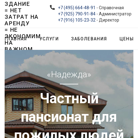
ЗДАНИЕ
+7 (495) 664-48-91
- Справочная
= НЕТ
+7 (925) 790-91-84
- Администратор
ЗАТРАТ НА
+7 (916) 105-23-32
- Директор
АРЕНДУ
= НЕ
ЭКОНОМИМ
ГЛАВНАЯ
УСЛУГИ
ЗАБОЛЕВАНИЯ
ЦЕНЫ
НА
ВАЖНОМ
«Надежда»
Частный
пансионат для
пожилых людей